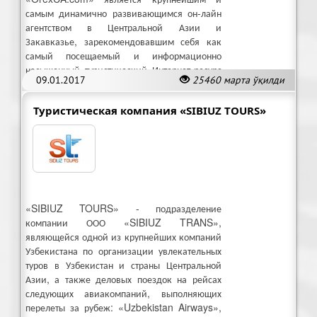
самым динамично развивающимся он-лайн
агентством в Центральной Азии и
Закавказье, зарекомендовавшим себя как
самый посещаемый и информационно
насыщенный туристический Интернет-ресурс
09.01.2017
25460 марта ўқилди
по данным регионам.
Туристическая компания «SIBIUZ TOURS»
«SIBIUZ TOURS» - подразделение
компании ООО «SIBIUZ TRANS»,
являющейся одной из крупнейших компаний
Узбекистана по организации увлекательных
туров в Узбекистан и страны Центральной
Азии, а также деловых поездок на рейсах
следующих авиакомпаний, выполняющих
перелеты за рубеж: «Uzbekistan Airways»,