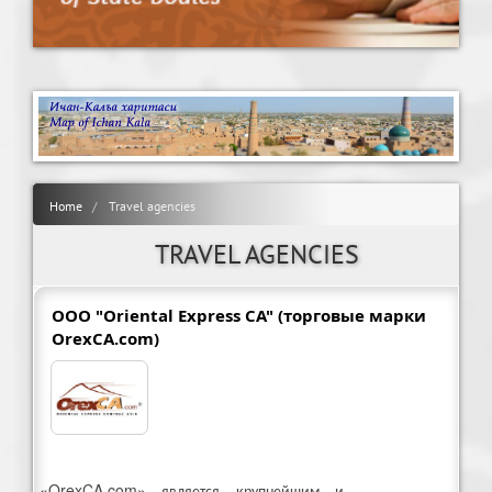
Home
Travel agencies
TRAVEL AGENCIES
OOO "Oriental Express CA" (торговые марки
OrexCA.com)
«OrexCA.com» является крупнейшим и