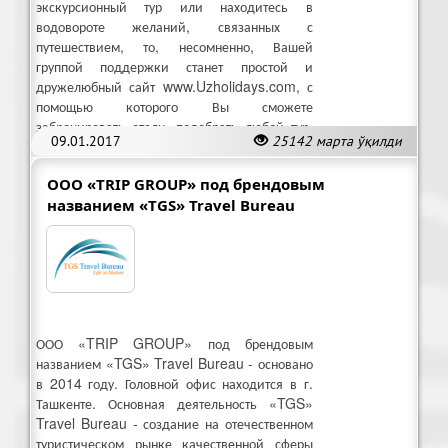
экскурсионный тур или находитесь в
водовороте желаний, связанных с
путешествием, то, несомненно, Вашей
группой поддержки станет простой и
дружелюбный сайт www.Uzholidays.com, с
помощью которого Вы сможете
забронировать отели, подобрать любой тур,
09.01.2017
25142 марта ўқилди
оформив заказ через интернет.
ООО «TRIP GROUP» под брендовым
названием «TGS» Travel Bureau
ООО «TRIP GROUP» под брендовым
названием «TGS» Travel Bureau - основано
в 2014 году. Головной офис находится в г.
Ташкенте. Основная деятельность «TGS»
Travel Bureau - создание на отечественном
туристическом рынке качественной сферы