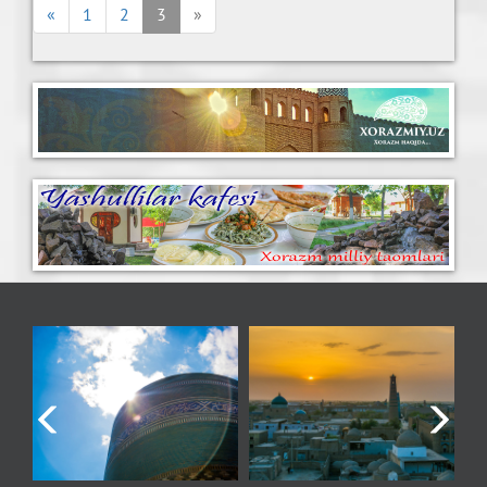
«
1
2
3
»