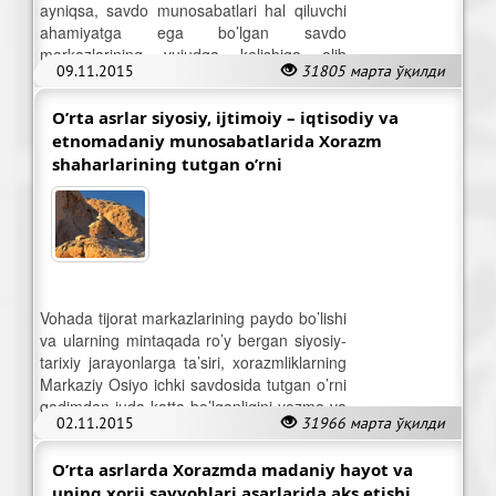
ayniqsa, savdo munosabatlari hal qiluvchi
ahamiyatga ega bo’lgan savdo
markazlarining vujudga kelishiga olib
09.11.2015
31805 марта ўқилди
kelgan.
O’rta asrlar siyosiy, ijtimoiy – iqtisodiy va
etnomadaniy munosabatlarida Xorazm
shaharlarining tutgan o’rni
Vohada tijorat markazlarining paydo bo’lishi
va ularning mintaqada ro’y bergan siyosiy-
tarixiy jarayonlarga ta’siri, xorazmliklarning
Markaziy Osiyo ichki savdosida tutgan o’rni
qadimdan juda katta bo’lganligini yozma va
02.11.2015
31966 марта ўқилди
arxeologik manbalar to’liq tasdiqlaydi
O’rta asrlarda Xorazmda madaniy hayot va
uning xorij sayyohlari asarlarida aks etishi