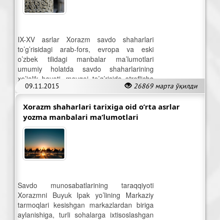
IX-XV asrlar Xorazm savdo shaharlari
to’g’risidagi arab-fors, evropa va eski
o’zbek tilidagi manbalar ma’lumotlari
umumiy holatda savdo shaharlarining
xo’jalik hayoti, mavqei to’g’risida atroflicha
09.11.2015
26869 марта ўқилди
ma’lumotlar bera olmaydi.
Xorazm shaharlari tarixiga oid o’rta asrlar
yozma manbalari ma’lumotlari
Savdo munosabatlarining taraqqiyoti
Xorazmni Buyuk Ipak yo’lining Markaziy
tarmoqlari kesishgan markazlardan biriga
aylanishiga, turli sohalarga ixtisoslashgan