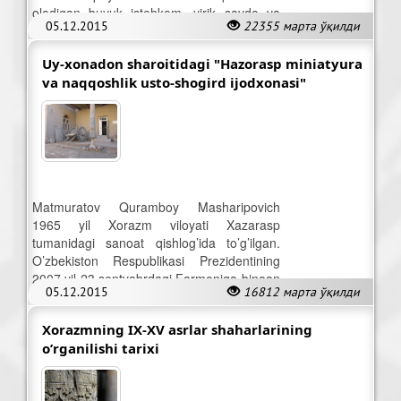
oladigan buyuk istehkom, yirik savdo va
05.12.2015
22355 марта ўқилди
madaniy markaz darajasiga ko’tarila olgan.
Uy-xonadon sharoitidagi "Hazorasp miniatyura
va naqqoshlik usto-shogird ijodxonasi"
Matmuratov Quramboy Masharipovich
1965 yil Xorazm viloyati Xazarasp
tumanidagi sanoat qishlog’ida to’g’ilgan.
O’zbekiston Respublikasi Prezidentining
2007 yil 23 sentyabrdagi Farmoniga binoan
05.12.2015
16812 марта ўқилди
“DO’STLIK” ordeni bilan mukofotlangan.
Xorazmning IX-XV asrlar shaharlarining
o’rganilishi tarixi