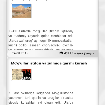
XI-XII asrlarda mo’g’ullar ijtimoiy, iqtisodiy
va madaniy xayotda qoloq xisoblanar edi.
Ularda xali urug’-aymoqchilik munosabatlari
kuchli bo’lib, asosan chorvachilik, ovchilik
va o’zaro tovar ayirboshlash, savdo-sotiq
24.08.2015
45115 марта ўқилди
bilan shug’ullanib kelishgan.
Mo’g’ullar istilosi va zulmiga qarshi kurash
XII asr oxirlariga kelganda Mo’g’ulistonda
yashovchi turli qabila va urug’lar o’rtasida
siyosiy kurashlar avj olgan edi. Ularda