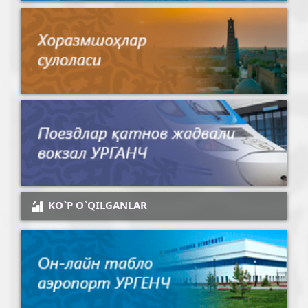
KO`P O`QILGANLAR