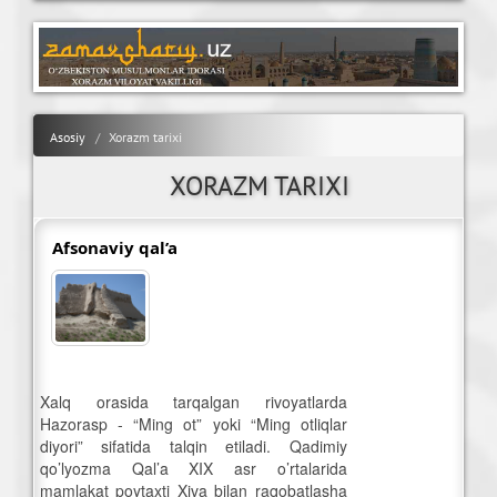
Asosiy
Xorazm tarixi
XORAZM TARIXI
Afsonaviy qal’a
Xalq orasida tarqalgan rivoyatlarda
Hazorasp - “Ming ot” yoki “Ming otliqlar
diyori” sifatida talqin etiladi. Qadimiy
qo’lyozma Qal’a XIX asr o’rtalarida
mamlakat poytaxti Xiva bilan raqobatlasha