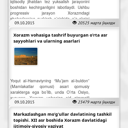
iqtisodiy jihatdan tez yuksalish jarayonini
boshidan kechirganligini isbotlaydi. Ushbu
progressiv jarayon Xorazmdagi
shaharlarning gurkirab o’sishida o’z aksini
09.10.2015
20525 марта ўқилди
topdi.
Xorazm vohasiga tashrif buyurgan o’rta asr
sayyohlari va ularning asarlari
Yoqut al-Hamaviyning “Mu’jam al-buldon”
(Mamlakatlar qomusi) asari qomusiy
xarakterga ega bo’lib, unda O’rta Osiyo,
xususan, Xorazm vohasiga oid qimmatli
09.10.2015
23479 марта ўқилди
ma’lumotlar mavjud.
Markazlashgan mo’g’ullar davlatining tashkil
topishi. XII asr boshida Xorazm davlatidagi
ijtimoiy-siyosiy vaziyat