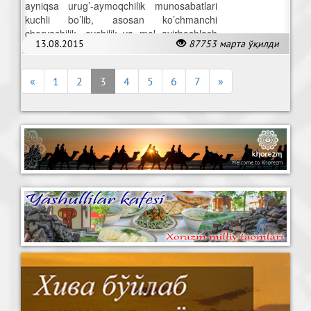
ayniqsa urug’-aymoqchilik munosabatlari
kuchli bo’lib, asosan ko’chmanchi
chorvachilik, ovchilik va mol ayirboshlash
13.08.2015
87753 марта ўқилди
bilan kun kechirar edilar.
«
1
2
3
4
5
6
7
»