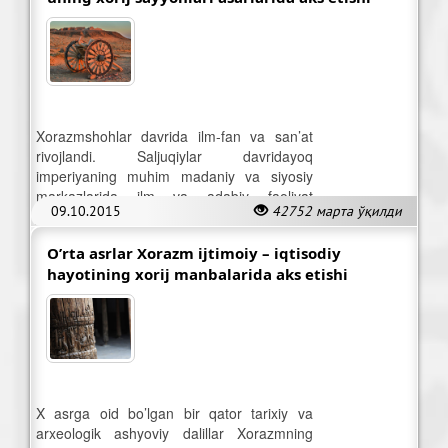
Xorazmshohlar davrida ilm-fan va san’at
rivojlandi. Saljuqiylar davridayoq
imperiyaning muhim madaniy va siyosiy
markazlarida ilm va adabiy faoliyat
09.10.2015
42752 марта ўқилди
jonlangan edi.
O’rta asrlar Xorazm ijtimoiy – iqtisodiy
hayotining xorij manbalarida aks etishi
X asrga oid bo’lgan bir qator tarixiy va
arxeologik ashyoviy dalillar Xorazmning