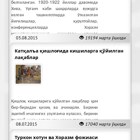
белгиланган. 1920-1922 йиллар давомида
Хива, Урганч каби шаҳарларда вужудга
келган ташкилотларда ўтказилган
йиғилишлар, қурултойлар,
конференцияларда Хоразм
меҳнаткашларининг хуқуқлари хақида
03.08.2015
19194 марта ўқилди
фикрлар юритилди.
Катқалъа қишлоғида кишиларга қўйилган
лақаблар
Қишлоқ кишиларига қўйилган лақаблар ҳам
бир-биридан қизиқ ва ачинарли. Бирини
эшитиб ичагингиз узулганча куласиз, бирини
тинглаб инсон зотига ҳам шунча тавқи лаънат
08.07.2015
17040 марта ўқилди
тақиш инсофданми? -деб ачинасиз.
Туркон хотун ва Хоразм фожиаси