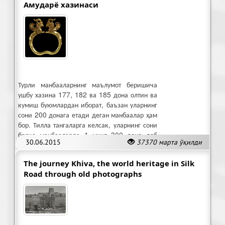
Амударё хазинаси
Турли манбааларнинг маълумот беришича
ушбу хазина 177, 182 ва 185 дона олтин ва
кумиш буюмлардан иборат, баъзан уларнинг
сони 200 донага етади деган манбаалар ҳам
бор. Тилла тангаларга келсак, уларнинг сони
барча манбааларда 1 минг 300 дона деб
30.06.2015
37370 марта ўқилди
қайд этилган.
The journey Khiva, the world heritage in Silk
Road through old photographs