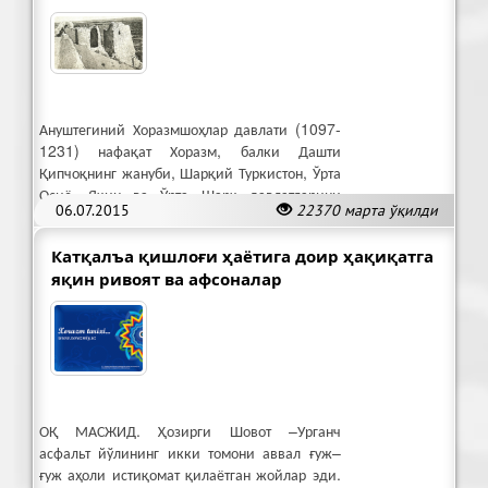
Ануштегиний Хоразмшоҳлар давлати (1097-
1231) нафақат Хоразм, балки Дашти
Қипчоқнинг жануби, Шарқий Туркистон, Ўрта
Осиё, Яқин ва Ўрта Шарқ давлатларини
06.07.2015
22370 марта ўқилди
бирлаштирган буюк салтанат бўлган.
Катқалъа қишлоғи ҳаётига доир ҳақиқатга
яқин ривоят ва афсоналар
ОҚ МАСЖИД. Ҳозирги Шовот –Урганч
асфальт йўлининг икки томони аввал ғуж–
ғуж аҳоли истиқомат қилаётган жойлар эди.