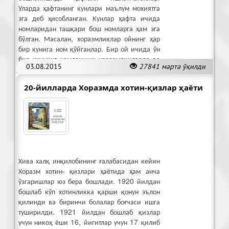
Уларда ҳафтанинг кунлари маълум мохиятга
эга деб ҳисобланган. Кунлар ҳафта ичида
номларидан ташқари бош номларга ҳам эга
бўлган. Масалан, хоразмликлар ойнинг ҳар
бир кунига ном қўйганлар. Бир ой ичида ўн
бир куннинг номланиши хоразмликларда ва
03.08.2015
27841 марта ўқилди
сўгдийларда бир хил бўлган.
20-йилларда Хоразмда хотин-қизлар ҳаёти
Хива халқ инқилобининг ғалабасидан кейин
Хоразм хотин- қизлари ҳаётида ҳам анча
ўзгаришлар юз бера бошлади. 1920 йилдан
бошлаб кўп хотинликка қарши қонун эълон
қилинди ва биринчи болалар боғчаси ишга
туширилди. 1921 йилдан бошлаб қизлар
учун никоҳ ёши 16, йигитлар учун 17 қилиб