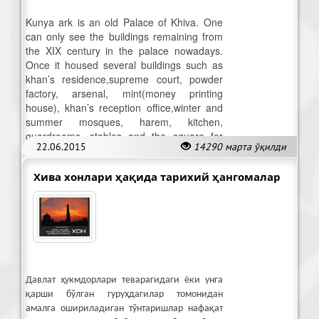
Kunya ark is an old Palace of Khiva. One
can only see the buildings remaining from
the XIX century in the palace nowadays.
Once it housed several buildings such as
khan’s residence,supreme court, powder
factory, arsenal, mint(money printing
house), khan’s reception office,winter and
summer mosques, harem, kitchen,
guardrooms, stables and the square for
22.06.2015
14290 марта ўқилди
celebrations.
Хива хонлари ҳақида тарихий ҳангомалар
Давлат ҳукмдорлари теварагидаги ёки унга
қарши бўлган гуруҳдагилар томонидан
амалга ошириладиган тўнтаришлар нафақат