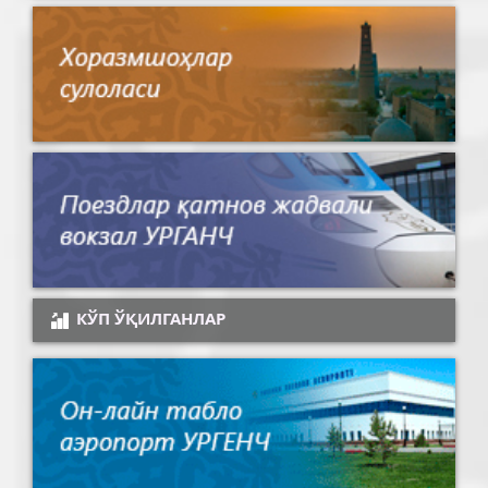
КЎП ЎҚИЛГАНЛАР