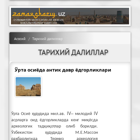
Асосий
Тарихий далиллар
ТАРИХИЙ ДАЛИЛЛАР
Ўрта осиёда антик давр ёдгорликлари
Ўрта Осиё ҳудудида мил.ав. IV– милодий IV
асрларга оид ёдгорликларда кенг миқёсда
археологик тадқиқотлар олиб борилди.
Ўзбекистон ҳудудида М.Е.Массон
раҳбарлигида Термиз археология