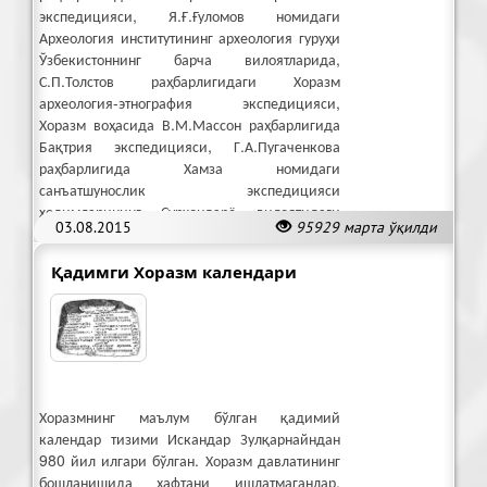
экспедицияси, Я.Ғ.Ғуломов номидаги
Археология институтининг археология гуруҳи
Ўзбекистоннинг барча вилоятларида,
С.П.Толстов раҳбарлигидаги Хоразм
археология-этнография экспедицияси,
Хоразм воҳасида В.М.Массон раҳбарлигида
Бақтрия экспедицияси, Г.А.Пугаченкова
раҳбарлигида Хамза номидаги
санъатшунослик экспедицияси
ходимларининг Сурхондарё вилоятидаги
03.08.2015
95929 марта ўқилди
фаолиятларини қайд этиш мумкин.
Қадимги Хоразм календари
Хоразмнинг маълум бўлган қадимий
календар тизими Искандар Зулқарнайндан
980 йил илгари бўлган. Хоразм давлатининг
бошланишида ҳафтани ишлатмаганлар.