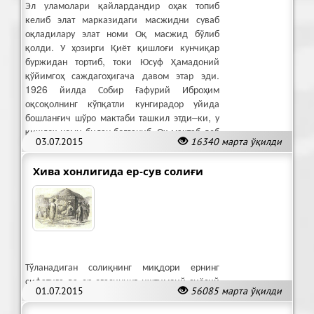
Эл уламолари қайлардандир оҳак топиб
келиб элат марказидаги масжидни суваб
оқладилару элат номи Оқ масжид бўлиб
қолди. У ҳозирги Қиёт қишлоғи кунчиқар
буржидан тортиб, токи Юсуф Ҳамадоний
қўйимгоҳ саждагоҳигача давом этар эди.
1926 йилда Собир Ғафурий Иброҳим
оқсоқолнинг кўпқатли кунгирадор уйида
бошланғич шўро мактаби ташкил этди–ки, у
қишлоқ номи билан боғланиб, Оқ мактаб деб
03.07.2015
16340 марта ўқилди
атала бошланди.
Хива хонлигида ер-сув солиғи
Тўланадиган солиқнинг миқдори ернинг
сифатига ва ер эгасининг ижтимоий-сиёсий
01.07.2015
56085 марта ўқилди
мавқеига қараб белгиланган.